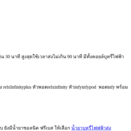
ิน 30 นาที สูงสุดใช้เวลาส่งไม่เกิน 90 นาที มีทั้งคอยล์บุหรี่ไฟฟ้า
relxInfinityplus หัวพอตrelxinfinity หัวinfyinfypod พอตinfy พร้อม
ยบ ยังมีน้ำยาซอลนิค ฟรีเบส ให้เลือก
น้ำยาบุหรี่ไฟฟฟ้าส่ง