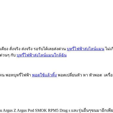
คียง สั่งจริง ส่งจริง รอรับได้เลยส่งด่วน
บุหรี่ไฟฟ้าส่งไลน์แมน
ไม่เก
งด่วนๆ กับ
บุหรี่ไฟฟ้าส่งไลน์แมนใกล้ฉัน
หน พอทบุหรี่ไฟฟ้า
พอตใช้แล้วทิ้ง
พอตเปลี่ยนหัว หา หัวพอต เครื่อง 
Vthru Argus Z Argus Pod SMOK RPM5 Drag s และรุ่นอื่นๆขนมาอีกเพี