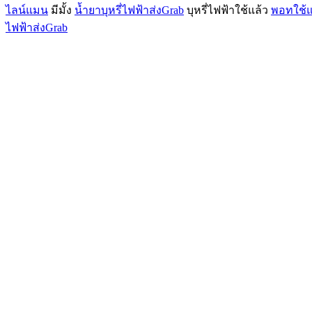
ไลน์แมน
มีมั้ง
น้ำยาบุหรี่ไฟฟ้าส่งGrab
บุหรี่ไฟฟ้าใช้แล้ว
พอทใช้แ
ไฟฟ้าส่งGrab