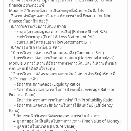
finance อย่างถ่องแท้
Module 2 วิเคราะห์งบการเงินประดุจดั่งนักการเงินมือโปร
7.ความสำคัญของการวิเคราะห์งบการเงินที่ Finance for Non-
finance มืออาชีพ ต้องรู้
8.การวิเคราะห์งบการเงิน 3 สหาย
- งบดุล (งบแสดงฐานะทางการเงิน) (Balance Sheet B/S)
- งบกำไรขาดทุน (Profit & Loss Statement P/L)
- งบกระแสเงินสด (Cash Flow Statement C/F)
9.กิจกรรม วิเคราะห์งบ 3 สหาย
10.การวิเคราะห์งบการเงินตามแนวดิ่ง (Common - Size)
11.การวิเคราะห์งบการเงินตามแนวนอน (Horizontal Analysis)
Module 3 การวิเคราะห์อัตราส่วนทางการเงิน และ วิเคราะห์หาผล
ตอบแทนเพื่อตัดสินใจลงทุน
12.การวิเคราะห์อัตราส่วนทางการเงิน 4 สหาย สำหรับผู้บริหารที่
ไม่ใช่สายการเงิน
- อัตราส่วนสภาพคล่อง (Liquidity Ratio)
- อัตราส่วนความสามารถในการชำระหนี้ (Leverage Ratio or
Financial Ratio)
- อัตราส่วนความสามารถในการทำกำไร (Profitability Ratio)
- อัตราส่วนแสดงประสิทธิภาพในการใช้สินทรัพย์ (Efficiency
Ratio)
13.กิจกรรม ฝึกวิเคราะห์อัตราส่วนทางการเงิน 4 สหาย
14.มูลค่าของเงินที่เปลี่ยนไปตามกาลเวลา (Time Value of Money)
- มูลค่าเงินในอนาคต (Future Value)