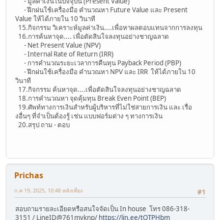
- มูลค่าเงินในปัจจุบัน (Present Value)
- ฝึกฝนใช้เครื่องมือ คำนวณหา Future Value และ Present
Value ให้ได้ภายใน 10 วินาที
15.กิจกรรม วิเคราะห์มูลค่าเงิน....เพื่อหาผลตอบแทนจากการลงทุน
16.การค้นหาจุด.... เพื่อตัดสินใจลงทุนอย่างชาญฉลาด
- Net Present Value (NPV)
- Internal Rate of Return (IRR)
- การคำนวณระยะเวลาการคืนทุน Payback Period (PBP)
- ฝึกฝนใช้เครื่องมือ คำนวณหา NPV และ IRR ให้ได้ภายใน 10
วินาที
17.กิจกรรม ค้นหาจุด....เพื่อตัดสินใจลงทุนอย่างชาญฉลาด
18.การคำนวณหา จุดคุ้มทุน Break Even Point (BEP)
19.ศัพท์ทางการเงินสำหรับผู้บริหารที่ไม่ใช่สายการเงิน และ เรื่อ
งอื่นๆ ที่จำเป็นต้องรู้ เช่น แบบฟอร์มต่าง ๆ ทางการเงิน
20.สรุป ถาม - ตอบ
Prichas
ก.ค 19, 2025, 10:48 หลังเที่ยง
#1
สอบถามรายละเอียดหรือสนใจจัดเป็น In house โทร 086-318-
3151 / LineID@761mvknp/
https://lin.ee/tQTPHbm