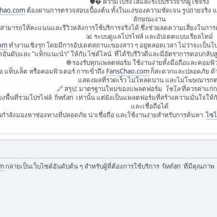
🛡� ความโปร่งใสและระบบรีวิวจากผู้ใช้จริง
hao.com
ต้องผ่านการตรวจสอบเบื้องต้น ทั้งในแง่ของความชัดเจน รูปถ่ายจริง แล
ลักษณะงาน
งานสามารถให้คะแนนและรีวิวหลังการใช้บริการจริงได้ ซึ่งช่วยลดความเสี่ยงในการต
📊 ระบบดูแลโปรไฟล์ และอัปเดตแบบเรียลไทม์
om
ทำงานเชิงรุก โดยมีการอัปเดตสถานะของสาว ๆ อยู่ตลอดเวลา ไม่ว่าจะเป็นโปร
อันดับและ "แท็กแนะนำ" ให้กับ ไซด์ไลน์ ที่ได้รับรีวิวดีและมีอัตราการตอบกลับสู
🌐 รองรับทุกแพลตฟอร์ม ใช้งานง่ายทั้งมือถือและคอมพิ
อ แท็บเล็ต หรือคอมพิวเตอร์ การเข้าถึง
FansChao.com
ก็สะดวกและปลอดภัย ด้ว
แสดงผลที่รวดเร็ว ไม่โหลดนาน และไม่โฆษณารก
🔗 สรุป: มาตรฐานใหม่ของแพลตฟอร์ม
ไซไล
ที่ควรค่าแก่
ยงพื้นที่รวมโปรไฟล์ fiwfan เท่านั้น แต่ยังเป็นแพลตฟอร์มที่สร้างความมั่นใจให้กั
และเชื่อถือได้
กำลังมองหาช่องทางที่ปลอดภัย น่าเชื่อถือ และใช้งานง่ายสำหรับการค้นหา
ไซ
om
กลายเป็นเว็บไซต์อันดับต้น ๆ สำหรับผู้ที่ต้องการใช้บริการ fiwfan ที่มีคุณภาพ