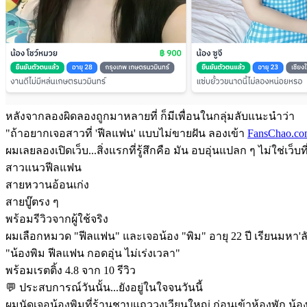
หลังจากลองผิดลองถูกมาหลายที่ ก็มีเพื่อนในกลุ่มลับแนะนำว่า
"ถ้าอยากเจอสาวที่ 'ฟีลแฟน' แบบไม่ขายฝัน ลองเข้า
FansChao.c
ผมเลยลองเปิดเว็บ...สิ่งแรกที่รู้สึกคือ มัน อบอุ่นแปลก ๆ ไม่ใช่เว็
สาวแนวฟีลแฟน
สายหวานอ้อนเก่ง
สายบู๊ตรง ๆ
พร้อมรีวิวจากผู้ใช้จริง
ผมเลือกหมวด "ฟีลแฟน" และเจอน้อง "พิม" อายุ 22 ปี เรียนมหา'ลัย
"น้องพิม ฟีลแฟน กอดอุ่น ไม่เร่งเวลา"
พร้อมเรตติ้ง 4.8 จาก 10 รีวิว
💬 ประสบการณ์วันนั้น...ยังอยู่ในใจจนวันนี้
ผมนัดเจอน้องพิมที่ร้านชาบูแถววงเวียนใหญ่ ก่อนเข้าห้องพัก น้องเ