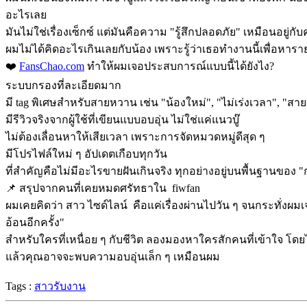
อะไรเลย
มันไม่ใช่เรื่องเซ็กซ์ แต่มันคือความ "รู้สึกปลอดภัย" เหมือนอยู่กับ
ผมไม่ได้คิดอะไรเกินเลยกับน้อง เพราะรู้ว่าเธอทำงานนี้เพื่อหาร
❤️
FansChao.com
ทำให้ผมเจอประสบการณ์แบบนี้ได้ยังไง?
ระบบกรองที่ละเอียดมาก
มี tag พิเศษสำหรับสายหวาน เช่น "น้องใหม่", "ไม่เร่งเวลา", "ส
มีรีวิวจริงจากผู้ใช้ที่เขียนแบบอบอุ่น ไม่ใช่แค่แนวบู๊
ไม่ต้องเลื่อนหาให้เสียเวลา เพราะการจัดหมวดหมู่ดีสุด ๆ
มีโปรไฟล์ใหม่ ๆ อัปเดตเกือบทุกวัน
ที่สำคัญคือไม่มีอะไรขายฝันเกินจริง ทุกอย่างอยู่บนพื้นฐานของ "
📌 สรุปจากคนที่เคยหมดศรัทธาใน fiwfan
ผมเคยคิดว่า สาว ไซด์ไลน์ คือแค่เรื่องผ่านไปวัน ๆ จนกระทั่งผมเจอ 
อ้อนอีกครั้ง"
สำหรับใครที่เหนื่อย ๆ กับชีวิต ลองมองหาใครสักคนที่เข้าใจ โดยไม
แล้วคุณอาจจะพบความอบอุ่นเล็ก ๆ เหมือนผม
Tags :
สาวรับงาน