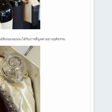
รัพย์สินของคุณจะได้รับการตีมูลค่าอย่างยุติธรรม