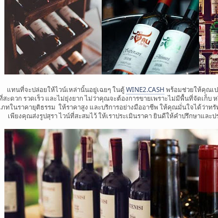
แทนที่จะปล่อยให้ไวน์เหล่านั้นอยู่เฉยๆ ในตู้
WINE2.CASH
พร้อมช่วยให้คุณเป
ี่สะดวก รวดเร็ว และไม่ยุ่งยาก ไม่ว่าคุณจะต้องการขายเพราะไม่มีพื้นที่จัดเก็บ ห
ะเภทในราคายุติธรรม ให้ราคาสูง และบริการอย่างมืออาชีพ ให้คุณมั่นใจได้ว่าทรั
เพียงคุณส่งรูปสุรา ไวน์ที่สะสมไว้ ให้เราประเมินราคา ยินดีให้คำปรึกษาและ