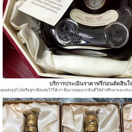
บริการประเมินราคาฟรีก่อนตัดสินใ
งคุณส่งรูปไวน์หรือสุราที่สะสมไว้ให้เรา ทีมงานของเรายินดีให้คำปรึกษาและประ