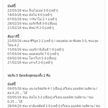
มัลล์บี้
22/03/26 ชนะ จีเอไอเอส 3-0 (เหย้า)
14/03/26 ชนะ มัลโม่ 4-0 (เหย้า)
07/03/26 ชนะ วาร์นาโม่ 2-1 (เหย้า)
28/02/26 ชนะ ออร์กรีเต้ 3-0 (เยือน)
21/02/26 ชนะ คัลม่าร์ 2-0 (เหย้า)
ฮัมมาร์บี้
22/03/26 เสมอ ซิริอุส 2-2 (เหย้า) / เสมอต่อเวลาพิเศษ 3-3, ชนะจุด
โทษ 4-2
15/03/26 ชนะ เยอร์การ์เด้นส์ 1-0 (เหย้า)
07/03/26 ชนะ ออสเตอร์ส 7-0 (เหย้า)
03/02/26 ชนะ โอเรโบร 5-3 (เยือน)
21/02/26 ชนะ บราเก้ 2-0 (เหย้า)
ฟอร์ม 5 นัดหลังสุดของทั้ง 2 ทีม
มัลล์บี้
09/05/26 ชนะ เดเกอร์ฟอร์ส 4-1 (เยือน) สวีเดน ออลล์สเวนส์คาน /
ต่อ 0.25 ... ได้
03/05/26 ชนะ มัลโม่ 3-2 (เยือน) สวีเดน ออลล์สเวนส์คาน / รอง
0.25 ... ได้
28/04/26 ชนะ ฮาล์มสตัดส์ 2-0 (เหย้า) สวีเดน ออลล์สเวนส์คาน / ต่อ