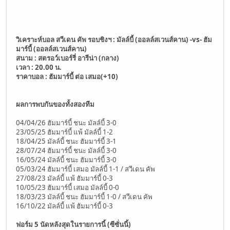
วิเคราะห์บอล สวีเดน คัพ รอบชิงฯ : มัลล์บี้ (ออลล์สเวนส์คาน) -vs- ฮัม
มาร์บี้ (ออลล์สเวนส์คาน)
สนาม : สตรอว์เบอร์รี่ อารีน่า (กลาง)
เวลา : 20.00 น.
ราคาบอล : ฮัมมาร์บี้ ต่อ เสมอ(+10)
ผลการพบกันของทั้งสองทีม
04/04/26 ฮัมมาร์บี้ ชนะ มัลล์บี้ 3-0
23/05/25 ฮัมมาร์บี้ แพ้ มัลล์บี้ 1-2
18/04/25 มัลล์บี้ ชนะ ฮัมมาร์บี้ 3-1
28/07/24 ฮัมมาร์บี้ ชนะ มัลล์บี้ 3-0
16/05/24 มัลล์บี้ ชนะ ฮัมมาร์บี้ 3-0
05/03/24 ฮัมมาร์บี้ เสมอ มัลล์บี้ 1-1 / สวีเดน คัพ
27/08/23 มัลล์บี้ แพ้ ฮัมมาร์บี้ 0-3
10/05/23 ฮัมมาร์บี้ เสมอ มัลล์บี้ 0-0
18/03/23 มัลล์บี้ ชนะ ฮัมมาร์บี้ 1-0 / สวีเดน คัพ
16/10/22 มัลล์บี้ แพ้ ฮัมมาร์บี้ 0-3
ฟอร์ม 5 นัดหลังสุดในรายการนี้ (ซีซั่นนี้)