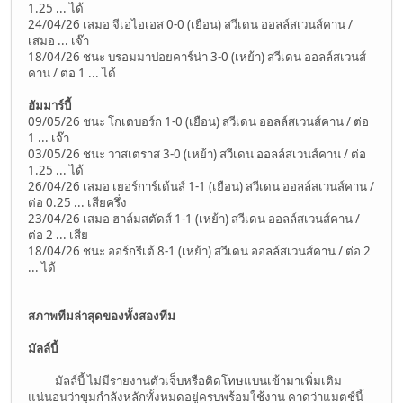
1.25 ... ได้
24/04/26 เสมอ จีเอไอเอส 0-0 (เยือน) สวีเดน ออลล์สเวนส์คาน /
เสมอ ... เจ๊า
18/04/26 ชนะ บรอมมาปอยคาร์น่า 3-0 (เหย้า) สวีเดน ออลล์สเวนส์
คาน / ต่อ 1 ... ได้
ฮัมมาร์บี้
09/05/26 ชนะ โกเตบอร์ก 1-0 (เยือน) สวีเดน ออลล์สเวนส์คาน / ต่อ
1 ... เจ๊า
03/05/26 ชนะ วาสเตราส 3-0 (เหย้า) สวีเดน ออลล์สเวนส์คาน / ต่อ
1.25 ... ได้
26/04/26 เสมอ เยอร์การ์เด้นส์ 1-1 (เยือน) สวีเดน ออลล์สเวนส์คาน /
ต่อ 0.25 ... เสียครึ่ง
23/04/26 เสมอ ฮาล์มสตัดส์ 1-1 (เหย้า) สวีเดน ออลล์สเวนส์คาน /
ต่อ 2 ... เสีย
18/04/26 ชนะ ออร์กรีเต้ 8-1 (เหย้า) สวีเดน ออลล์สเวนส์คาน / ต่อ 2
... ได้
สภาพทีมล่าสุดของทั้งสองทีม
มัลล์บี้
มัลล์บี้ ไม่มีรายงานตัวเจ็บหรือติดโทษแบนเข้ามาเพิ่มเติม
แน่นอนว่าขุมกำลังหลักทั้งหมดอยู่ครบพร้อมใช้งาน คาดว่าแมตช์นี้