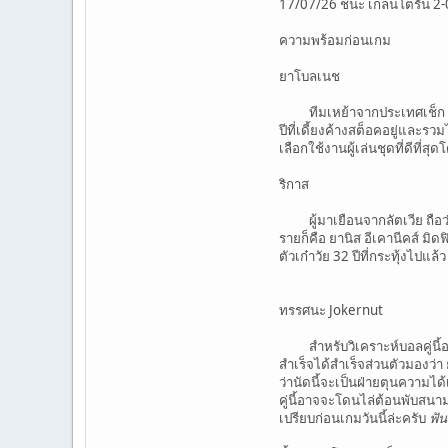
17/07/26 ชนะ เกล็นโตรัน 2-0 (
ความพร้อมก่อนเกม
ยาโบลเนช
ทีมเหย้าจากประเทศเช็ก ผลงา
ปีที่เดี้ยงค้างสต็อคอยู่และร
เลือกใช้งานผู้เล่นชุดที่ดีที่ส
ริกาส
ผู้มาเยือนจากลัตเวีย ถือว่าอ
รายก็คือ ยานิส อีเคานีคส์ มิ
ตัวเก๋าวัย 32 ปีที่กระทุ้งไป
ทรรศนะ Jokernut
สำหรับวิเคราะห์บอลคู่นี้อาจจ
สำเร็จได้สำเร็จส่วนตัวมองว่า
ว่านัดนี้จะเป็นฝ่ายตุนความได
คู่นี้อาจจะโดนไล่ต้อนพับสนามบุ
เปรียบก่อนเกมวันนี้ล่ะครับ
ฟัน