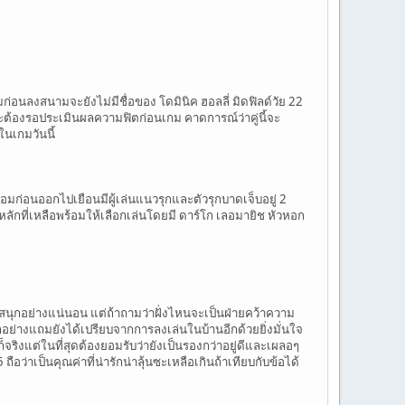
นลงสนามจะยังไม่มีชื่อของ โดมินิค ฮอลลี่ มิดฟิลด์วัย 22
และต้องรอประเมินผลความฟิตก่อนเกม คาดการณ์ว่าคู่นี้จะ
ในเกมวันนี้
อมก่อนออกไปเยือนมีผู้เล่นแนวรุกและตัวรุกบาดเจ็บอยู่ 2
หลักที่เหลือพร้อมให้เลือกเล่นโดยมี ดาร์โก เลอมายิช หัวหอก
ี่สนุกอย่างแน่นอน แต่ถ้าถามว่าฝั่งไหนจะเป็นฝ่ายคว้าความ
ุกอย่างแถมยังได้เปรียบจากการลงเล่นในบ้านอีกด้วยยิ่งมั่นใจ
จริงแต่ในที่สุดต้องยอมรับว่ายังเป็นรองกว่าอยู่ดีและเผลอๆ
ถือว่าเป็นคุณค่าที่น่ารักน่าลุ้นซะเหลือเกินถ้าเทียบกับข้อได้