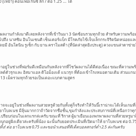
เหย้า) คอนเฟอเรนซ์ ลีก / ต่อ 1.25 ... ได้
นกำลังมาดีเลยหลังจากที่เข้าวินมา 3 นัดซ้อนรวมทุกถ้วย สำหรับความพร้อมก่อ
วมไปถึง นาสซิม อินโนเซนติ เซ็นเตอร์แบ็ก มีโรคภัยไข้เจ็บเล็กกระจิริดนิดหน่อย
ุดโดยมี อันโตนิน รูเซ็ก กับ ยาน คราโมสต้า (ที่นัดล่าสุดยิงประตู) ควงแขนล่าตาข่าย
ยู่ในช่วงที่ฟอร์มดีเหมือนกันหลังจากที่โชว์ผลงานได้ดีต่อเนื่อง ขณะที่ความพร้
ดฟิลด์ตัวรุกและ อิสมาแอล ดิโอม็องเด้ แนวรุก ที่ต้องเข้าโรงหมอตามเดิม ส่วนแกน
แล้ว 13 เม็ดรวมทุกถ้วยรอเป็นเดอะแบกตามสูตร
ะอยู่ในช่วงที่ผลงานสวยหรูด้วยกันทั้งคู่ก็จริงทำให้วันนี้เราน่าจะได้เห็นเกมท
 ยาโบลเนช มีลุ้นมากกว่าถ้าวัดจากชื่อชั้น,ขุมกำลังและประสบการณ์ที่เหนือกว่าท
้เปรียบก่อนในเลกแรกล่ะครับ ขณะที่ ริกาส ผู้มาเยือนเองพกพาผลงานที่สวยหรูมาก็
กอยู่ฝั่งเดียวล่ะครับพี่น้อง ฉะนั้นกับยอดประเมินที่เปิดมาให้ ยาโบลเนช ต่อ 0.75 
ทิ้ง! ต่อ ยาโบลเนช 0.75 และขอนำเสนอที่ทีเด็ดบอลสกอร์ต่ำ 2.5 ล่ะกันครับ