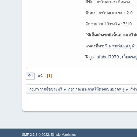
ชี้ชัด : ยาโบลเนช เด็ดดวง
ฟันธง : ยาโบลเนช ชนะ 2-0
อัตราความไว้วางใจ : 7/10
"ทีเด็ดต่างชาติเห็นต่างแต่ไ
แหล่งที่มา:
วิเคราะห์บอล ยูฟ
Tags :
ufabet7979
,
เว็บตรงย
หน้า
1
ขึ้น
ลงประกาศซื้อขายฟรี
กรุณาลงประกาศให้ตรงกับหมวดหมู่
กีฬา
►
►
,
SMF 2.1.3 © 2022
Simple Machines